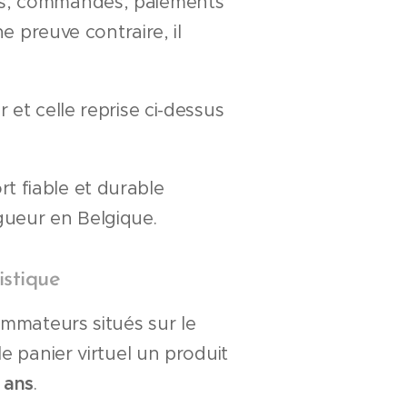
ons, commandes, paiements
e preuve contraire, il
 et celle reprise ci-dessus
t fiable et durable
gueur en Belgique.
istique
ommateurs situés sur le
e panier virtuel un produit
8 ans
.