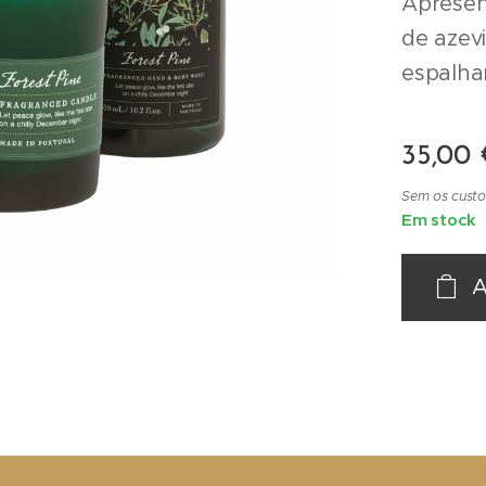
Apresen
de azevi
espalha
35,00
Sem os custo
Em stock
A