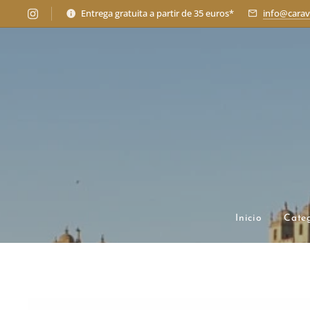
Entrega gratuita a partir de 35 euros*
info@carav
Inicio
Cate