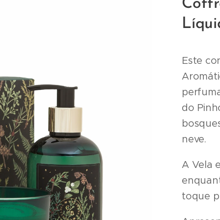
Coffr
Líqui
Este co
Aromáti
perfuma
do Pinh
bosques
neve.
A Vela 
enquant
toque pr