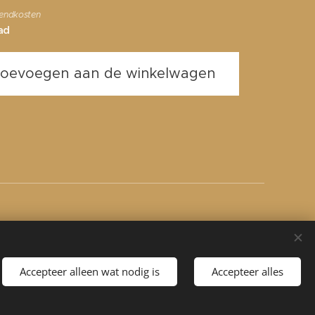
zendkosten
ad
oevoegen aan de winkelwagen
Talen
Français
Nederlands
English
Português
Accepteer alleen wat nodig is
Accepteer alles