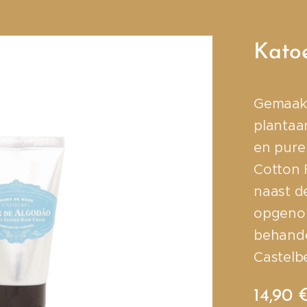
Kato
Gemaakt
plantaa
en pure
Cotton 
naast d
opgenom
behande
Castelb
14,90