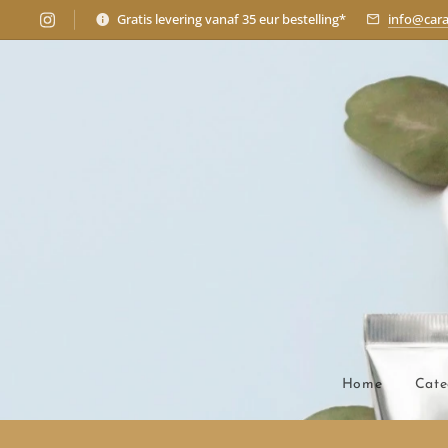
Gratis levering vanaf 35 eur bestelling*
info@cara
Home
Cate