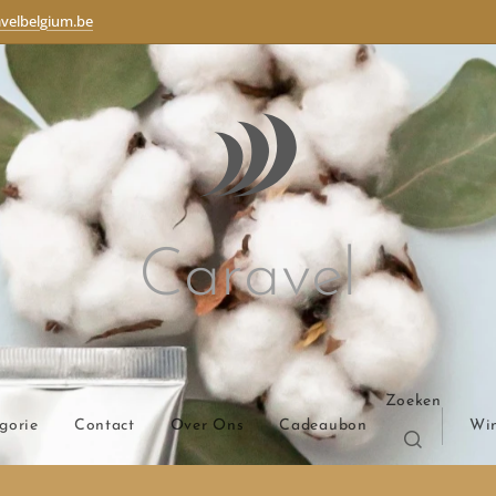
velbelgium.be
Caravel
Zoeken
gorie
Contact
Over Ons
Cadeaubon
Wi