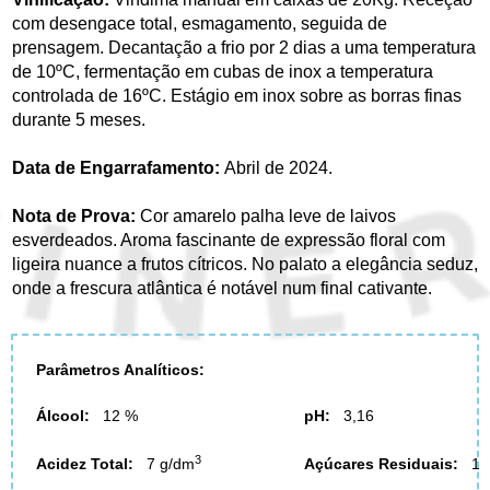
com desengace total, esmagamento, seguida de
prensagem. Decantação a frio por 2 dias a uma temperatura
de 10ºC, fermentação em cubas de inox a temperatura
controlada de 16ºC. Estágio em inox sobre as borras finas
durante 5 meses.
Data de Engarrafamento:
Abril de 2024.
Nota de Prova:
Cor amarelo palha leve de laivos
esverdeados. Aroma fascinante de expressão floral com
ligeira nuance a frutos cítricos. No palato a elegância seduz,
onde a frescura atlântica é notável num final cativante.
Parâmetros Analíticos:
Álcool:
12 %
pH
:
3,16
3
Acidez Total
:
7 g/dm
Açúcares Residuais
:
1 