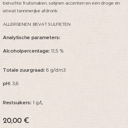
beruchte fruitsmaken, satijnen accenten en een droge en
ietwat tanninerijke afdronk.
ALLERGENEN: BEVAT SULFIETEN
Analytische parameters:
Alcoholpercentage
:
11,5 %
Totale zuurgraad:
6 g/dm
3
pH
:
3,6
Restsuikers
:
1 g/L
20,00
€