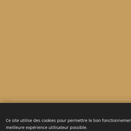
Tous droits réservés © 2024 Caravel
Ce site utilise des cookies pour permettre le bon fonctionnement,
Politique de confidentialité
|
Politique Vie Privée
|
Conditions g
meilleure expérience utilisateur possible.