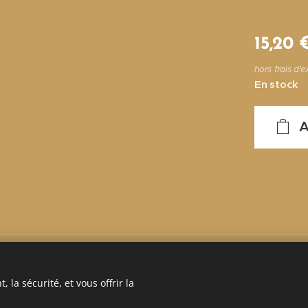
15,20
hors frais d'e
En stock
A
 la sécurité, et vous offrir la
énérales de Vente