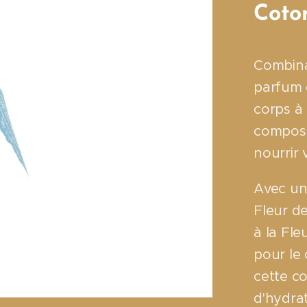
Coto
Combina
parfum d
corps à 
composé
nourrir 
Avec un
Fleur de
à la Fle
pour le 
cette c
d'hydra