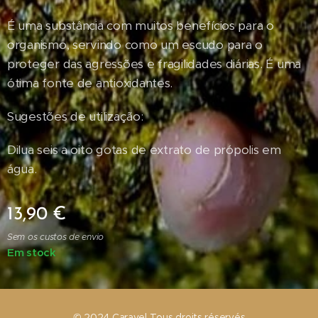
É uma substância com muitos benefícios para o
organismo, servindo como um escudo para o
proteger das agressões e fragilidades diárias. É uma
ótima fonte de antioxidantes.
Sugestões de utilização:
Dilua seis a oito gotas de extrato de própolis em
água.
13,90
€
Sem os custos de envio
Em stock
© 2024 Caravel Tous droits réservés