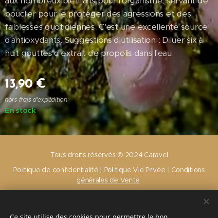
aux nombreux bienfaits pour l'organisme, servant de
bouclier pour le protéger des agressions et des
faiblesses quotidiennes. C'est une excellente source
d'antioxydants. Suggestions d'utilisation : Diluer six à
huit gouttes d'extrait de propolis dans l'eau.
13,90
€
hors frais d'expédition
En stock
Tous droits réservés © 2024 Caravel
Politique de confidentialité
|
Politique Vie Privée
|
Conditions
générales de Vente
Cookies
Langues
Ce site utilise des cookies pour permettre le bon