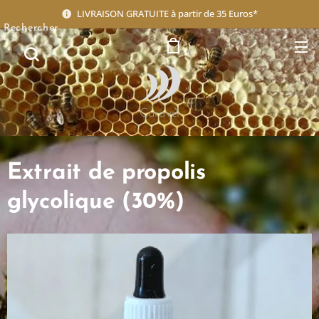
LIVRAISON GRATUITE à partir de 35 Euros*
Rechercher
Caravel
Extrait de propolis
glycolique (30%)