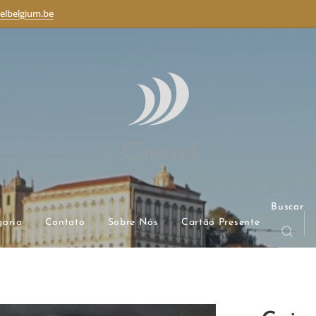
elbelgium.be
Caravel
Buscar
goria
Contato
Sobre Nós
Cartão Presente